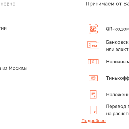
дневно
Принимаем от В
сии
QR-кодом
Банковск
или элек
Наличным
 из Москвы
Тинькофф
Наложенн
Перевод 
на расчет
Подробнее