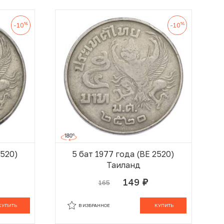
%
%
-10
-10
2520)
5 бат 1977 года (BE 2520)
Таиланд
149
165
руб.
 КОРЗИНЕ
В КОРЗИНЕ
КУПИТЬ
В ИЗБРАННОЕ
КУПИТЬ