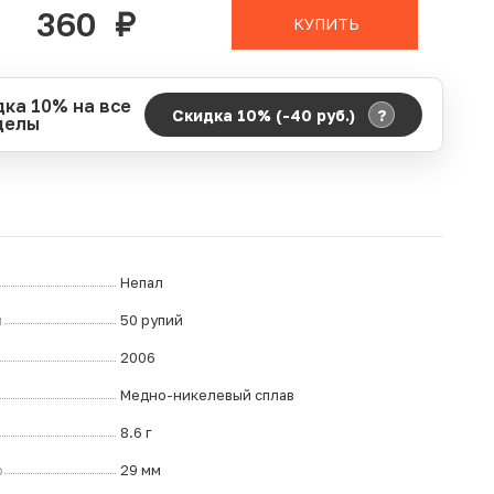
360
руб.
КУПИТЬ
дка 10% на все
?
Скидка 10% (-40
руб.
)
делы
д действия акции:
о:
06.08.2026 00:00
ание:
07.08.2026 23:59
ремя до окончания:
7
ч.
Непал
л
50 рупий
2006
Медно-никелевый сплав
8.6 г
р
29 мм