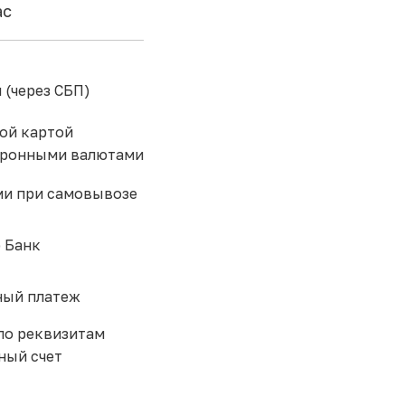
ас
 (через СБП)
ой картой
тронными валютами
и при самовывозе
 Банк
ый платеж
по реквизитам
ный счет