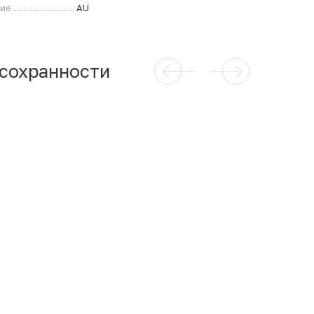
ние
AU
 сохранности