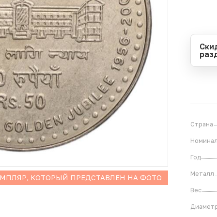
Ски
раз
Перио
Начал
Оконч
В
1
Страна
Номина
Год
Металл
ЕМПЛЯР, КОТОРЫЙ ПРЕДСТАВЛЕН НА ФОТО
Вес
Диамет