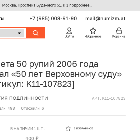
Москва, Проспект Будённого 51, к 1
подробнее...
+7 (985) 008-91-90
mail@numizm.at
ты
Войти
Избранное
Корзина
ета 50 рупий 2006 года
ал «50 лет Верховному суду»
тикул: K11-107823]
ТИЯ ПОДЛИННОСТИ
АРТ. K11-107823
ели:
498
Отложили:
6
В ИЗБРАННОМ
В НАЛИЧИИ 1 ШТ.
В ИЗБРАННОЕ
В КОРЗИНЕ
400
руб.