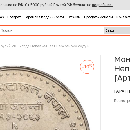
ставка по РФ. От 5000 рублей Почтой РФ бесплатно
подробнее...
каз
Возврат
Гарантия подлинности
Отзывы
Продать монеты
Контак
 рупий 2006 года Непал «50 лет Верховному суду»
Мон
%
-10
%
%
Неп
-10
-10
[Ар
ГАРАН
Посмотр