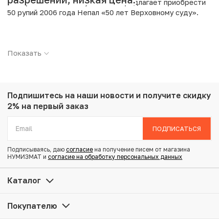
Интернет магазин «Нумизмат» предлагает приобрести
50 рупий 2006 года Непал «50 лет Верховному суду».
Подробные характеристики товара:
Показать
Страна: Непал
Номинал: 50 рупий
Год: 2006
Металл: Медно-никелевый сплав
Вес: 8.6 г
Подпишитесь на наши новости
и получите скидку
Диаметр: 29 мм
2% на первый заказ
Состояние: AU
ПОДПИСАТЬСЯ
Купить 50 рупий 2006 года Непал «50 лет Верховному
Подписываясь, даю
согласие
на получение писем от магазина
суду» по привлекательной цене можно в нашем
НУМИЗМАТ и
согласие на обработку персональных данных
интернет-магазине — Вам достаточно оформить заказ
на сайте. Все монеты, представленные в каталоге,
Каталог
находятся в наличии на нашем складе.
Покупателю
Мы доставим Ваш заказ в любой регион России, кроме
того, возможен самовывоз товара из офиса магазина.