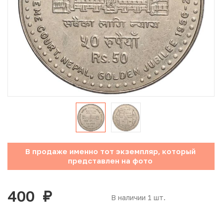
Юбилейные монеты Банка России (с 1999 года)
Памятные и инвестиционные монеты СССР и России
Иностранные монеты
Неофициальные выпуски монет (Unusual)
Античные и средневековые монеты
Наборы монет
В продаже именно тот экземпляр, который
Инвестиционные монеты
представлен на фото
400
руб.
В наличии 1 шт.