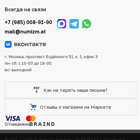
Для вашего удобства представлены несколько способов
Всегда на связи
оплаты и доставки заказа. Все отправления надежно и
тщательно упаковываются, что исключает возможность
+7 (985) 008-91-90
повреждения во время доставки.
mail@numizm.at
г. Москва, проспект Будённого 51, к. 1, офис 3
пн-сб: с 10-00 до 18-00
вс: выходной
Как не терять наши письма?
Отзывы о магазине на Маркете
Отчеканено
©2015 — 2026 Интернет-магазин «NUMIZM.AT».
Все права