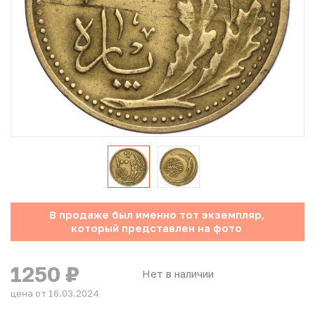
Юбилейные монеты Банка России (с 1999 года)
Памятные и инвестиционные монеты СССР и России
Иностранные монеты
Неофициальные выпуски монет (Unusual)
Античные и средневековые монеты
Наборы монет
В продаже был именно тот экземпляр,
Инвестиционные монеты
который представлен на фото
1250
₽
Нет в наличии
цена от 16.03.2024