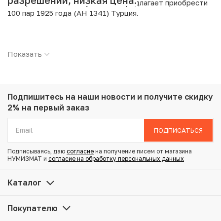
разрешении, низкая цена.
Интернет магазин «Нумизмат» предлагает приобрести
100 пар 1925 года (AH 1341) Турция.
Подробные характеристики товара:
Показать
Страна: Турция
Номинал: 100 пар
Год: 1925
Металл: Алюминиевая бронза
Вес: 2 г
Подпишитесь на наши новости
и получите скидку
Диаметр: 19 мм
2% на первый заказ
Тираж: 5.582.846
Состояние: XF
ПОДПИСАТЬСЯ
Подписываясь, даю
согласие
на получение писем от магазина
Купить 100 пар 1925 года (AH 1341) Турция по
НУМИЗМАТ и
согласие на обработку персональных данных
привлекательной цене можно в нашем интернет-
магазине — Вам достаточно оформить заказ на сайте.
Каталог
Все монеты, представленные в каталоге, находятся в
наличии на нашем складе.
Покупателю
Мы доставим Ваш заказ в любой регион России, кроме