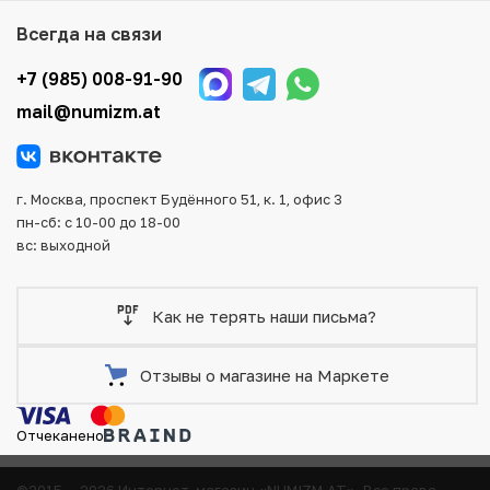
того, возможен самовывоз товара из офиса магазина.
Всегда на связи
Для вашего удобства представлены несколько способов
оплаты и доставки заказа. Все отправления надежно и
+7 (985) 008-91-90
тщательно упаковываются, что исключает возможность
mail@numizm.at
повреждения во время доставки.
г. Москва, проспект Будённого 51, к. 1, офис 3
пн-сб: с 10-00 до 18-00
вс: выходной
Как не терять наши письма?
Отзывы о магазине на Маркете
Отчеканено
©2015 — 2026 Интернет-магазин «NUMIZM.AT».
Все права