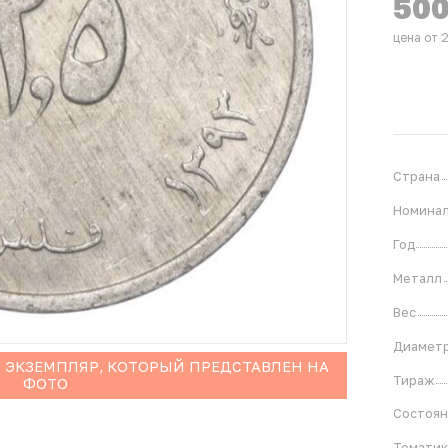
50
цена от 
Страна
Номина
Год
Металл
Вес
Диамет
 ЭКЗЕМПЛЯР, КОТОРЫЙ ПРЕДСТАВЛЕН НА
Тираж
ФОТО
Состоя
Тематик