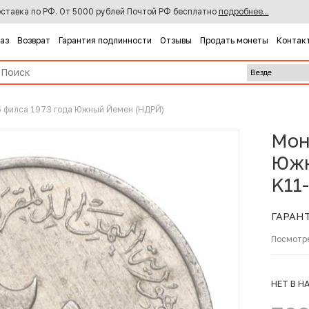
ставка по РФ. От 5000 рублей Почтой РФ бесплатно
подробнее...
каз
Возврат
Гарантия подлинности
Отзывы
Продать монеты
Контак
5 филса 1973 года Южный Йемен (НДРЙ)
Мон
Южн
K11
ГАРАН
Посмотр
НЕТ В Н