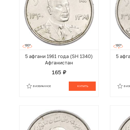
5 афгани 1961 года (SH 1340)
5 афг
Афганистан
165
руб.
В КОРЗИНЕ
В ИЗБРАННОЕ
КУПИТЬ
В И