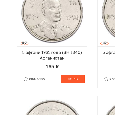
5 афгани 1961 года (SH 1340)
5 афг
Афганистан
165
руб.
В КОРЗИНЕ
В ИЗБРАННОЕ
КУПИТЬ
В И