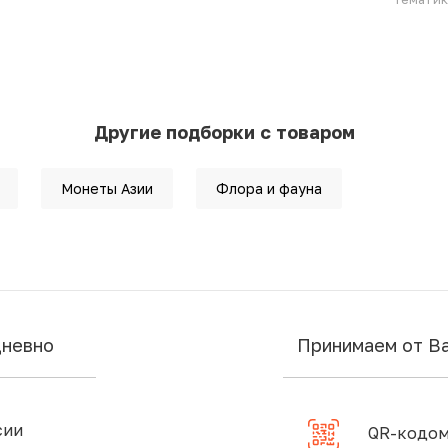
Другие подборки с товаром
Монеты Азии
Флора и фауна
дневно
Принимаем от В
сии
QR-кодом