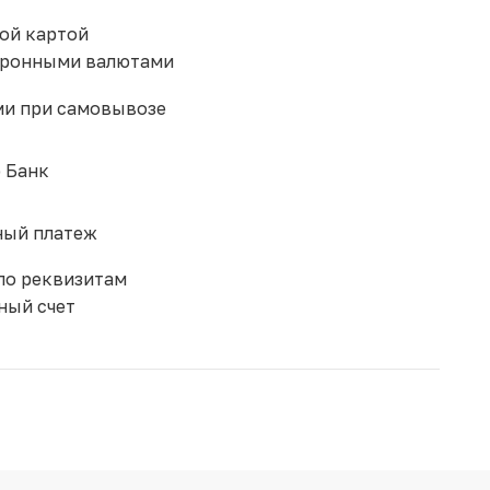
ой картой
тронными валютами
и при самовывозе
 Банк
ый платеж
по реквизитам
ный счет