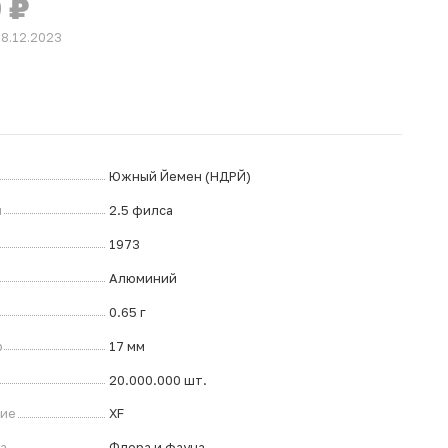
0
₽
28.12.2023
Южный Йемен (НДРЙ)
л
2.5 филса
1973
Алюминий
0.65 г
р
17 мм
20.000.000 шт.
ние
XF
а
Флора и фауна