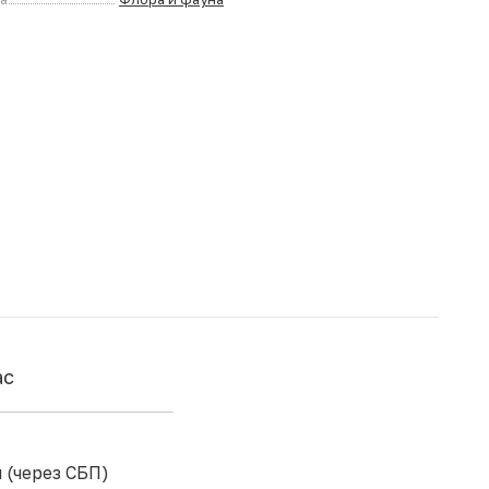
ас
 (через СБП)