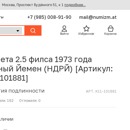
Москва, Проспект Будённого 51, к 1
подробнее...
+7 (985) 008-91-90
mail@numizm.at
ты
Войти
Избранное
Корзина
ета 2.5 филса 1973 года
ый Йемен (НДРЙ) [Артикул:
-101881]
ТИЯ ПОДЛИННОСТИ
АРТ. K11-101881
ели:
192
Отложили:
0
АЛИЧИИ