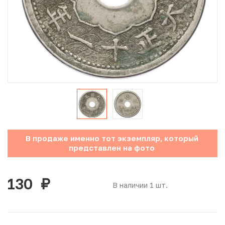
Юбилейные монеты Банка России (с 1999 года)
Памятные и инвестиционные монеты СССР и России
Иностранные монеты
Неофициальные выпуски монет (Unusual)
Античные и средневековые монеты
Наборы монет
В продаже именно тот экземпляр, который
представлен на фото
Инвестиционные монеты
130
руб.
В наличии 1 шт.