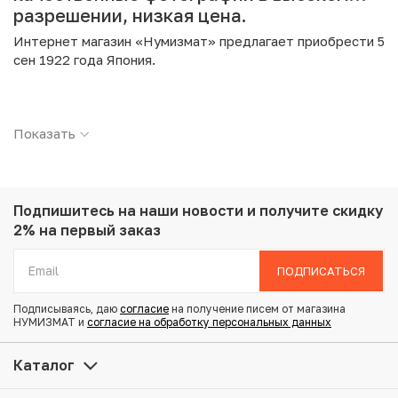
разрешении, низкая цена.
Интернет магазин «Нумизмат» предлагает приобрести 5
сен 1922 года Япония.
Подробные характеристики товара:
Показать
Страна: Япония
Номинал: 5 сен
Год: 1922
Металл: Медно-никелевый сплав
Вес: 2.63 г
Подпишитесь на наши новости
и получите скидку
Диаметр: 19.1 мм
2% на первый заказ
Тираж: 163.980.000
Состояние: VF
ПОДПИСАТЬСЯ
Подписываясь, даю
согласие
на получение писем от магазина
Купить 5 сен 1922 года Япония по привлекательной цене
НУМИЗМАТ и
согласие на обработку персональных данных
можно в нашем интернет-магазине — Вам достаточно
оформить заказ на сайте. Все монеты, представленные
Каталог
в каталоге, находятся в наличии на нашем складе.