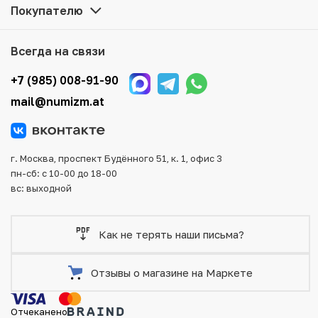
Покупателю
Мы доставим Ваш заказ в любой регион России, кроме
того, возможен самовывоз товара из офиса магазина.
Для вашего удобства представлены несколько способов
Всегда на связи
оплаты и доставки заказа. Все отправления надежно и
тщательно упаковываются, что исключает возможность
+7 (985) 008-91-90
повреждения во время доставки.
mail@numizm.at
г. Москва, проспект Будённого 51, к. 1, офис 3
пн-сб: с 10-00 до 18-00
вс: выходной
Как не терять наши письма?
Отзывы о магазине на Маркете
Отчеканено