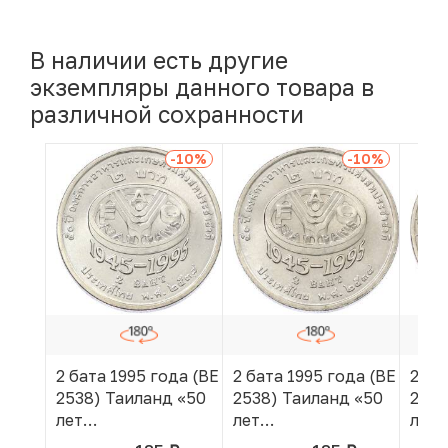
В наличии есть другие
экземпляры данного товара в
различной сохранности
-10
%
-10
%
2 бата 1995 года (BE
2 бата 1995 года (BE
2 ба
2538) Таиланд «50
2538) Таиланд «50
2538
лет
лет
лет
продовольственной
продовольственной
про