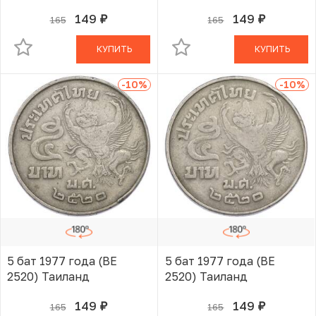
149
149
165
165
руб.
руб.
В КОРЗИНЕ
В КОРЗИНЕ
КУПИТЬ
КУПИТЬ
-10
%
-10
%
5 бат 1977 года (BE
5 бат 1977 года (BE
2520) Таиланд
2520) Таиланд
149
149
165
165
руб.
руб.
В КОРЗИНЕ
В КОРЗИНЕ