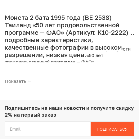
Монета 2 бата 1995 года (BE 2538)
Таиланд «50 лет продовольственной
программе — ФАО» (Артикул: K10-2222):
подробные характеристики,
качественные фотографии в высоком
Интернет магазин «Нумизмат» предлагает приобрести
разрешении, низкая цена.
2 бата 1995 года (BE 2538) Таиланд «50 лет
продовольственной программе — ФАО».
Подробные характеристики товара:
Показать
Страна: Таиланд
Номинал: 2 бата
Год: 1995
Металл: Медь с никелевым покрытием
Подпишитесь на наши новости
и получите скидку
Вес: 7.33 г
2% на первый заказ
Диаметр: 22 мм
Состояние: AU
ПОДПИСАТЬСЯ