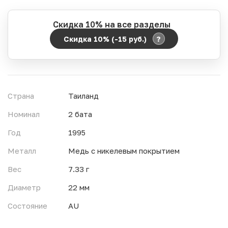
Скидка 10% на все разделы
?
Скидка 10% (-15
руб.
)
Период действия акции:
Начало:
06.08.2026 00:00
Окончание:
07.08.2026 23:59
Страна
Таиланд
Время до окончания:
1
6
дн.
ч.
Номинал
2 бата
Год
1995
Металл
Медь с никелевым покрытием
Вес
7.33 г
Диаметр
22 мм
Состояние
AU