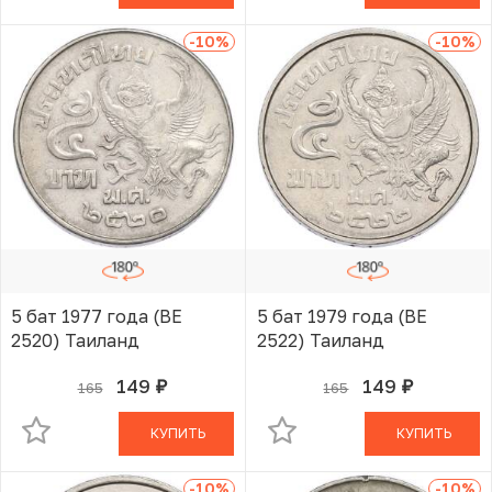
-10
%
-10
%
5 бат 1977 года (BE
5 бат 1979 года (BE
2520) Таиланд
2522) Таиланд
149
149
165
165
руб.
руб.
В КОРЗИНЕ
В КОРЗИНЕ
КУПИТЬ
КУПИТЬ
-10
%
-10
%