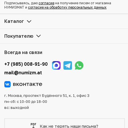
Подписываясь, даю
согласие
на получение писем от магазина
Купить 2 бата 1995 года (BE 2538) Таиланд «50 лет
НУМИЗМАТ и
согласие на обработку персональных данных
продовольственной программе — ФАО» по
привлекательной цене можно в нашем интернет-
Каталог
магазине — Вам достаточно оформить заказ на сайте.
Все монеты, представленные в каталоге, находятся в
Покупателю
наличии на нашем складе.
Мы доставим Ваш заказ в любой регион России, кроме
Всегда на связи
того, возможен самовывоз товара из офиса магазина.
Для вашего удобства представлены несколько способов
+7 (985) 008-91-90
оплаты и доставки заказа. Все отправления надежно и
mail@numizm.at
тщательно упаковываются, что исключает возможность
повреждения во время доставки.
г. Москва, проспект Будённого 51, к. 1, офис 3
пн-сб: с 10-00 до 18-00
вс: выходной
Как не терять наши письма?