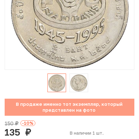
Юбилейные монеты Банка России (с 1999 года)
Памятные и инвестиционные монеты СССР и России
Иностранные монеты
Неофициальные выпуски монет (Unusual)
Античные и средневековые монеты
Наборы монет
Инвестиционные монеты
В продаже именно тот экземпляр, который
представлен на фото
150
-10
%
руб.
135
руб.
В наличии 1 шт.