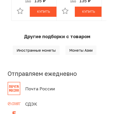
135
135
150
150
руб.
руб.
В КОРЗИНЕ
В КОРЗИНЕ
программе — ФАО»
программе — ФАО»
про
КУПИТЬ
КУПИТЬ
Другие подборки с товаром
Иностранные монеты
Монеты Азии
Отправляем ежедневно
Почта России
СДЭК