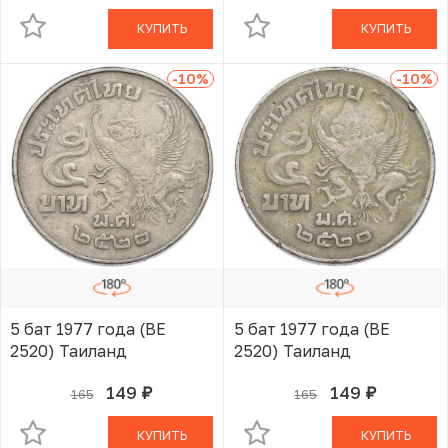
КУПИТЬ
КУПИТЬ
-10
%
-10
%
5 бат 1977 года (BE
5 бат 1977 года (BE
2520) Таиланд
2520) Таиланд
149
149
165
165
руб.
руб.
В КОРЗИНЕ
В КОРЗИНЕ
КУПИТЬ
КУПИТЬ