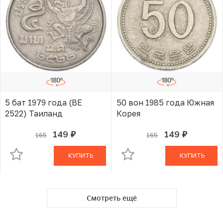
5 бат 1979 года (BE
50 вон 1985 года Южная
2522) Таиланд
Корея
149
149
165
165
руб.
руб.
В КОРЗИНЕ
В КОРЗИНЕ
КУПИТЬ
КУПИТЬ
Смотреть ещё