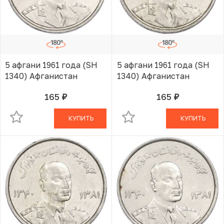
5 афгани 1961 года (SH
5 афгани 1961 года (SH
1340) Афганистан
1340) Афганистан
165
165
руб.
руб.
В КОРЗИНЕ
В КОРЗИНЕ
КУПИТЬ
КУПИТЬ