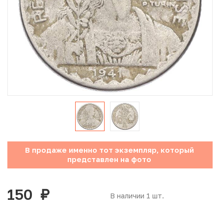
Юбилейные монеты Банка России (с 1999 года)
Памятные и инвестиционные монеты СССР и России
Иностранные монеты
Неофициальные выпуски монет (Unusual)
Античные и средневековые монеты
Наборы монет
В продаже именно тот экземпляр, который
Инвестиционные монеты
представлен на фото
150
руб.
В наличии 1 шт.