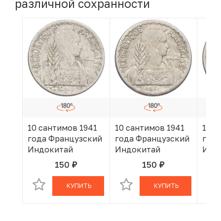
различной сохранности
10 сантимов 1941
10 сантимов 1941
10 с
года Французский
года Французский
года
Индокитай
Индокитай
Инд
150
150
руб.
руб.
В КОРЗИНЕ
В КОРЗИНЕ
КУПИТЬ
КУПИТЬ