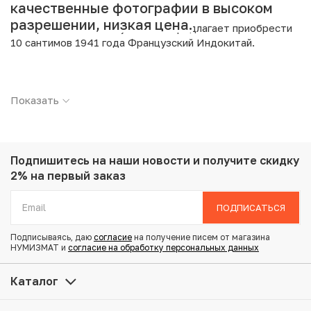
качественные фотографии в высоком
разрешении, низкая цена.
Интернет магазин «Нумизмат» предлагает приобрести
10 сантимов 1941 года Французский Индокитай.
Подробные характеристики товара:
Показать
Страна: Французский Индокитай
Номинал: 10 сантимов
Год: 1941
Металл: Медно-никелевый сплав
Вес: 2.95 г
Подпишитесь на наши новости
и получите скидку
Диаметр: 18 мм
2% на первый заказ
Тираж: 50.000.000
Состояние: F
ПОДПИСАТЬСЯ
Подписываясь, даю
согласие
на получение писем от магазина
Купить 10 сантимов 1941 года Французский Индокитай
НУМИЗМАТ и
согласие на обработку персональных данных
по привлекательной цене можно в нашем интернет-
магазине — Вам достаточно оформить заказ на сайте.
Каталог
Все монеты, представленные в каталоге, находятся в
наличии на нашем складе.