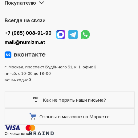
Покупателю
Мы доставим Ваш заказ в любой регион России, кроме
того, возможен самовывоз товара из офиса магазина.
Всегда на связи
Для вашего удобства представлены несколько способов
оплаты и доставки заказа. Все отправления надежно и
+7 (985) 008-91-90
тщательно упаковываются, что исключает возможность
mail@numizm.at
повреждения во время доставки.
г. Москва, проспект Будённого 51, к. 1, офис 3
пн-сб: с 10-00 до 18-00
вс: выходной
Как не терять наши письма?
Отзывы о магазине на Маркете
Отчеканено