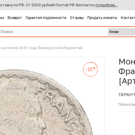
ставка по РФ. От 5000 рублей Почтой РФ бесплатно
подробнее...
каз
Возврат
Гарантия подлинности
Отзывы
Продать монеты
Контак
 сантимов 1941 года Французский Индокитай
Мон
%
-10
%
%
Фра
-10
-10
[Ар
ГАРАН
Посмотр