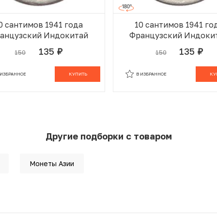
0 сантимов 1941 года
10 сантимов 1941 го
анцузский Индокитай
Французский Индоки
135
135
150
150
руб.
руб.
 ИЗБРАННОМ
В КОРЗИНЕ
В ИЗБРАННОМ
В К
 ИЗБРАННОЕ
КУПИТЬ
В ИЗБРАННОЕ
КУ
Другие подборки с товаром
Монеты Азии