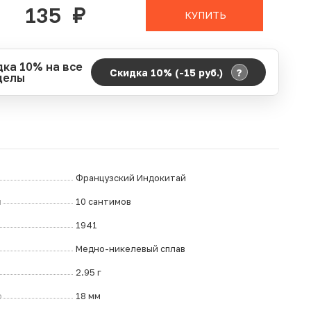
135
руб.
КУПИТЬ
дка 10% на все
?
Скидка 10% (-15
руб.
)
делы
д действия акции:
о:
06.08.2026 00:00
ание:
07.08.2026 23:59
ремя до окончания:
2
ч.
Французский Индокитай
л
10 сантимов
1941
Медно-никелевый сплав
2.95 г
р
18 мм