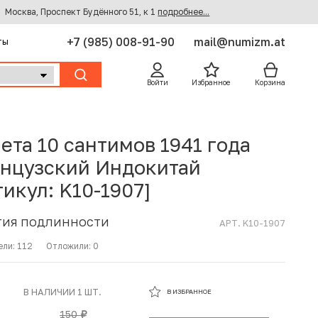
Москва, Проспект Будённого 51, к 1
подробнее...
+7 (985) 008-91-90
mail@numizm.at
ты
Войти
Избранное
Корзина
ета 10 сантимов 1941 года
нцузский Индокитай
тикул: K10-1907]
ТИЯ ПОДЛИННОСТИ
АРТ. K10-1907
ели:
112
Отложили:
0
В ИЗБРАННОМ
В НАЛИЧИИ 1 ШТ.
В ИЗБРАННОЕ
В КОРЗИНЕ
150
руб.