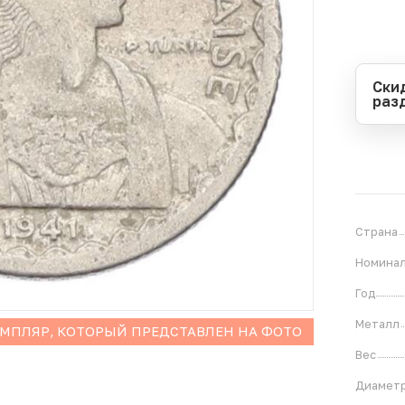
Ски
раз
Перио
Начал
Оконч
В
1
Страна
Номина
Год
Металл
ЕМПЛЯР, КОТОРЫЙ ПРЕДСТАВЛЕН НА ФОТО
Вес
Диамет