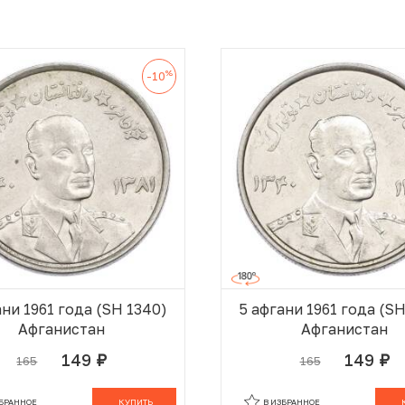
%
-10
ани 1961 года (SH 1340)
5 афгани 1961 года (S
Афганистан
Афганистан
149
149
165
165
руб.
руб.
В КОРЗИНЕ
В
ЗБРАННОЕ
КУПИТЬ
В ИЗБРАННОЕ