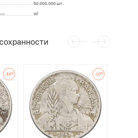
50.000.000 шт.
ние
VF
 сохранности
%
%
-10
-10