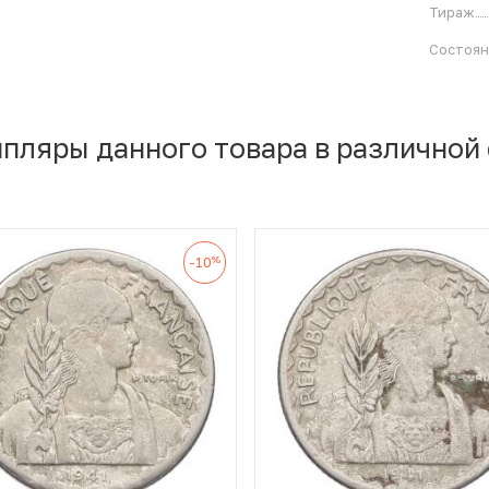
Тираж
Состоя
мпляры данного товара в различной
%
-10