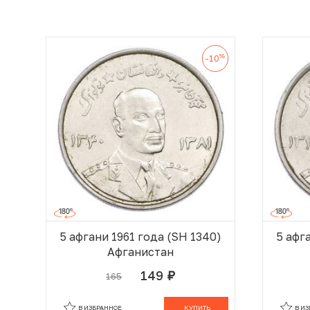
%
-10
5 афгани 1961 года (SH 1340)
5 афг
Афганистан
149
165
руб.
В КОРЗИНЕ
В ИЗБРАННОЕ
КУПИТЬ
В И