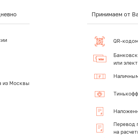
дневно
Принимаем от В
сии
QR-кодом
Банковск
или элек
Наличным
 из Москвы
Тинькофф
Наложенн
Перевод 
на расчет