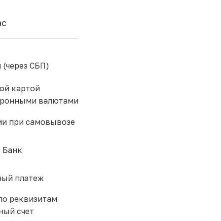
ас
 (через СБП)
ой картой
тронными валютами
и при самовывозе
 Банк
ый платеж
по реквизитам
ный счет