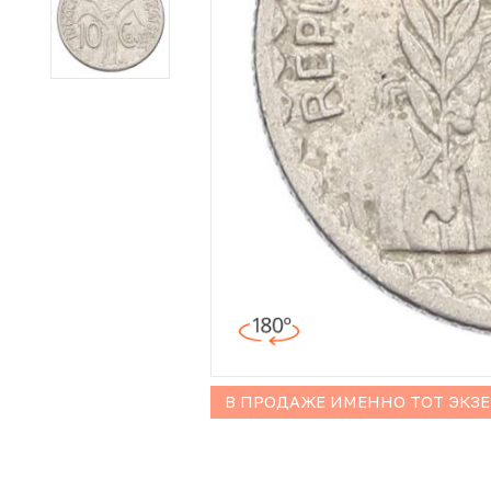
Иностранные монеты
Неофициальные выпуски монет (Unusual)
Античные и средневековые монеты
Наборы монет
Инвестиционные монеты
В ПРОДАЖЕ ИМЕННО ТОТ ЭКЗ