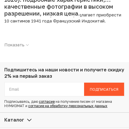
качественные фотографии в высоком
разрешении, низкая цена.
Интернет магазин «Нумизмат» предлагает приобрести
10 сантимов 1941 года Французский Индокитай.
Подробные характеристики товара:
Показать
Страна: Французский Индокитай
Номинал: 10 сантимов
Год: 1941
Металл: Медно-никелевый сплав
Вес: 2.95 г
Подпишитесь на наши новости
и получите скидку
Диаметр: 18 мм
2% на первый заказ
Тираж: 50.000.000
Состояние: VF
ПОДПИСАТЬСЯ
Подписываясь, даю
согласие
на получение писем от магазина
Купить 10 сантимов 1941 года Французский Индокитай
НУМИЗМАТ и
согласие на обработку персональных данных
по привлекательной цене можно в нашем интернет-
магазине — Вам достаточно оформить заказ на сайте.
Каталог
Все монеты, представленные в каталоге, находятся в