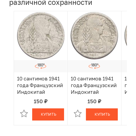
различной сохранности
10 сантимов 1941
10 сантимов 1941
10 с
года Французский
года Французский
года
Индокитай
Индокитай
Инд
150
150
руб.
руб.
В КОРЗИНЕ
В КОРЗИНЕ
КУПИТЬ
КУПИТЬ