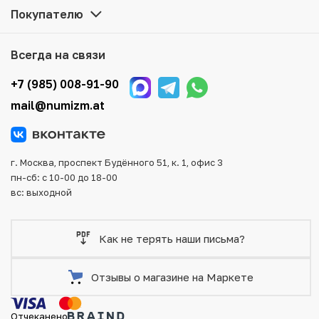
наличии на нашем складе.
Покупателю
Мы доставим Ваш заказ в любой регион России, кроме
того, возможен самовывоз товара из офиса магазина.
Всегда на связи
Для вашего удобства представлены несколько способов
оплаты и доставки заказа. Все отправления надежно и
+7 (985) 008-91-90
тщательно упаковываются, что исключает возможность
mail@numizm.at
повреждения во время доставки.
г. Москва, проспект Будённого 51, к. 1, офис 3
пн-сб: с 10-00 до 18-00
вс: выходной
Как не терять наши письма?
Отзывы о магазине на Маркете
Отчеканено