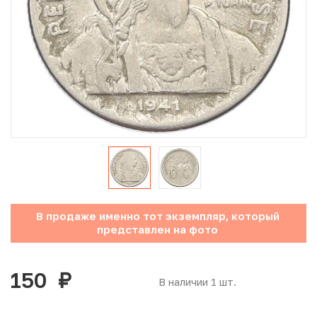
Юбилейные монеты Банка России (с 1999 года)
Памятные и инвестиционные монеты СССР и России
Иностранные монеты
Неофициальные выпуски монет (Unusual)
Античные и средневековые монеты
Наборы монет
В продаже именно тот экземпляр, который
Инвестиционные монеты
представлен на фото
150
руб.
В наличии 1 шт.