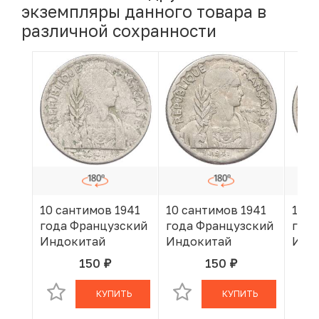
экземпляры данного товара в
различной сохранности
10 сантимов 1941
10 сантимов 1941
10 с
года Французский
года Французский
года
Индокитай
Индокитай
Инд
150
150
руб.
руб.
В КОРЗИНЕ
В КОРЗИНЕ
КУПИТЬ
КУПИТЬ