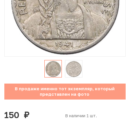
Юбилейные монеты Банка России (с 1999 года)
Памятные и инвестиционные монеты СССР и России
Иностранные монеты
Неофициальные выпуски монет (Unusual)
Античные и средневековые монеты
Наборы монет
В продаже именно тот экземпляр, который
Инвестиционные монеты
представлен на фото
150
руб.
В наличии 1 шт.