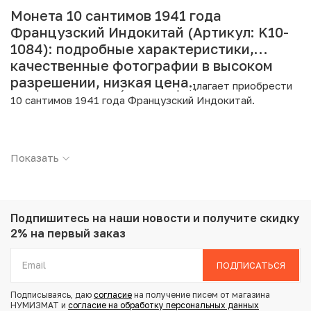
Монета 10 сантимов 1941 года
Французский Индокитай (Артикул: K10-
1084): подробные характеристики,
качественные фотографии в высоком
разрешении, низкая цена.
Интернет магазин «Нумизмат» предлагает приобрести
10 сантимов 1941 года Французский Индокитай.
Подробные характеристики товара:
Показать
Страна: Французский Индокитай
Номинал: 10 сантимов
Год: 1941
Металл: Медно-никелевый сплав
Вес: 2.95 г
Подпишитесь на наши новости
и получите скидку
Диаметр: 18 мм
2% на первый заказ
Тираж: 50.000.000
Состояние: VF
ПОДПИСАТЬСЯ
Тематика: Флора и фауна
Подписываясь, даю
согласие
на получение писем от магазина
НУМИЗМАТ и
согласие на обработку персональных данных