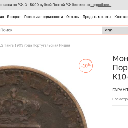
ставка по РФ. От 5000 рублей Почтой РФ бесплатно
подробнее...
каз
Возврат
Гарантия подлинности
Отзывы
Продать монеты
Контак
12 танга 1903 года Португальская Индия
Мон
%
-10
%
%
Пор
-10
-10
K10
ГАРАН
Посмотр