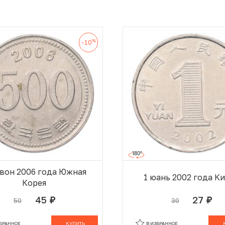
%
-10
 вон 2006 года Южная
1 юань 2002 года К
Корея
45
27
50
30
руб.
руб.
В КОРЗИНЕ
В
ЗБРАННОЕ
КУПИТЬ
В ИЗБРАННОЕ