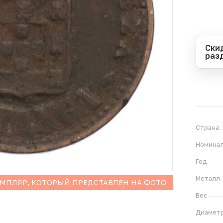
Ски
раз
Перио
Начал
Оконч
В
1
Страна
Номина
Год
Металл
ЕМПЛЯР, КОТОРЫЙ ПРЕДСТАВЛЕН НА ФОТО
Вес
Диамет