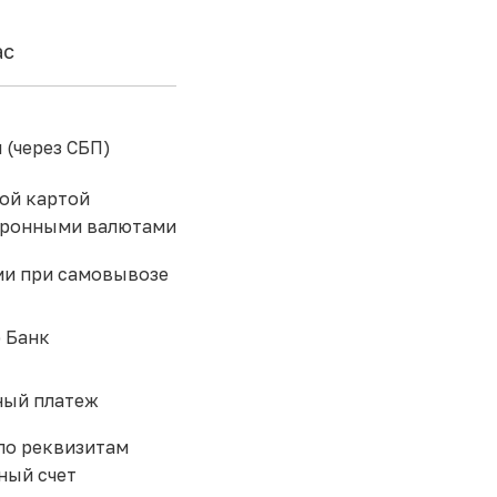
ас
 (через СБП)
ой картой
тронными валютами
и при самовывозе
 Банк
ый платеж
по реквизитам
ный счет