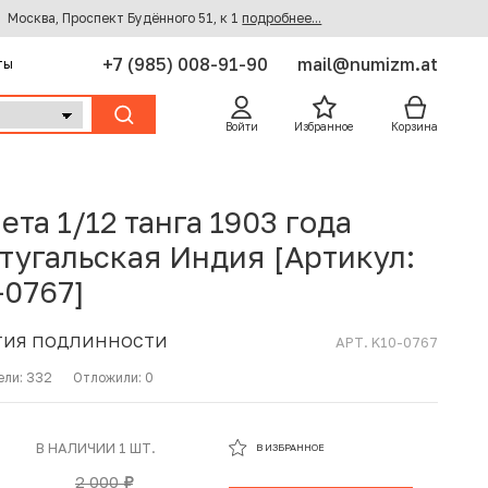
Москва, Проспект Будённого 51, к 1
подробнее...
+7 (985) 008-91-90
mail@numizm.at
ты
Войти
Избранное
Корзина
ета 1/12 танга 1903 года
тугальская Индия [Артикул:
-0767]
ТИЯ ПОДЛИННОСТИ
АРТ. K10-0767
ели:
332
Отложили:
0
В ИЗБРАННОМ
В НАЛИЧИИ 1 ШТ.
В ИЗБРАННОЕ
В КОРЗИНЕ
2 000
руб.