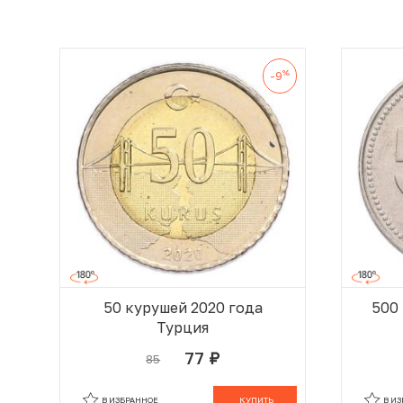
%
-9
50 курушей 2020 года
500
Турция
77
85
руб.
В КОРЗИНЕ
В ИЗБРАННОЕ
КУПИТЬ
В И