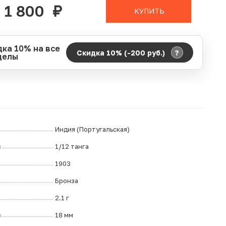
1 800
руб.
КУПИТЬ
дка 10% на все
?
Скидка 10% (-200
руб.
)
делы
д действия акции:
о:
06.08.2026 00:00
ание:
07.08.2026 23:59
ремя до окончания:
10
дн.
ч.
Индия (Португальская)
л
1/12 танга
1903
Бронза
2.1 г
р
18 мм