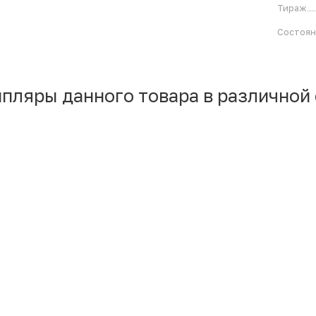
Тираж
Состоя
мпляры данного товара в различной