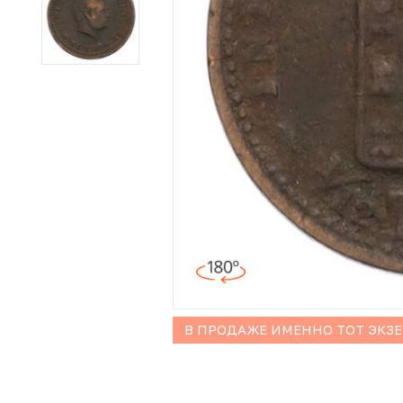
Иностранные монеты
Неофициальные выпуски монет (Unusual)
Античные и средневековые монеты
Наборы монет
Инвестиционные монеты
В ПРОДАЖЕ ИМЕННО ТОТ ЭКЗ