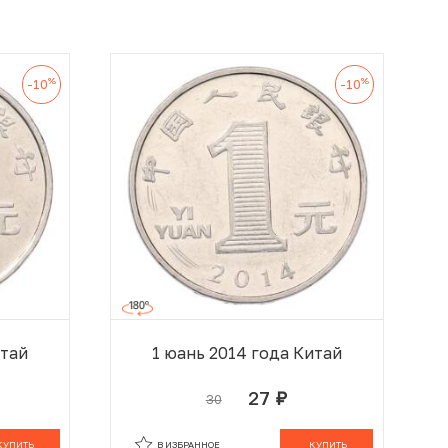
%
%
-10
-10
итай
1 юань 2014 года Китай
27
30
руб.
 КОРЗИНЕ
В КОРЗИНЕ
КУПИТЬ
В ИЗБРАННОЕ
КУПИТЬ