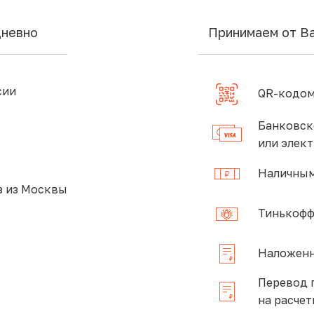
дневно
Принимаем от В
сии
QR-кодом
Банковск
или элек
Наличным
 из Москвы
Тинькофф
Наложенн
Перевод 
на расчет