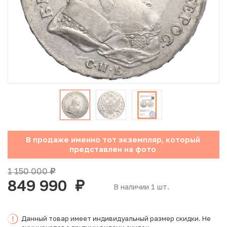
Юбилейные монеты Банка России (с 1999 года)
Памятные и инвестиционные монеты СССР и России
Иностранные монеты
Неофициальные выпуски монет (Unusual)
Античные и средневековые монеты
Наборы монет
В продаже именно тот экземпляр, который
представлен на фото
Инвестиционные монеты
1 150 000
руб.
849 990
руб.
В наличии 1 шт.
Данный товар имеет индивидуальный размер скидки. Не