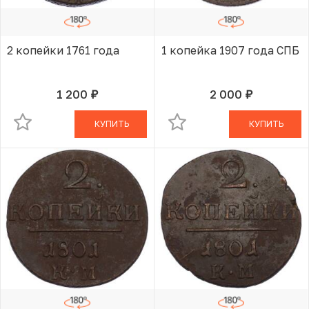
2 копейки 1761 года
1 копейка 1907 года СПБ
1 200
2 000
руб.
руб.
В КОРЗИНЕ
В КОРЗИНЕ
КУПИТЬ
КУПИТЬ