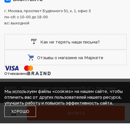
г. Москва, проспект Будённого 51, к. 1, офис 3
пн-сб: с 10-00 до 18-00
вс: выходной
Как не терять наши письма?
Отзывы о магазине на Маркете
Отчеканено
©2015 — 2026 Интернет-магазин «NUMIZM.AT».
Все права
Мы используем файлы «cookies» на нашем сайте, чтобы
защищены
отличить вас от других пользователей нашего ресурса,
Договор-оферта
Политика компании в отношении
В КОРЗИНЕ
обработки персональных данных
улучшить работу и повысить эффективность сайта.
Согласие на получение рекламно-информационных
ХОРОШО
КУПИТЬ
материалов