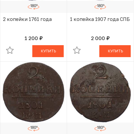
2 копейки 1761 года
1 копейка 1907 года СПБ
1 200
2 000
руб.
руб.
В КОРЗИНЕ
В КОРЗИНЕ
КУПИТЬ
КУПИТЬ