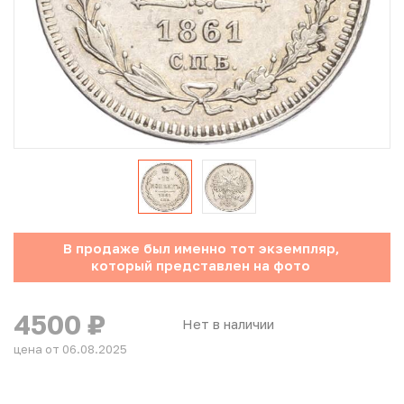
Юбилейные монеты Банка России (с 1999 года)
Памятные и инвестиционные монеты СССР и России
Иностранные монеты
Неофициальные выпуски монет (Unusual)
Античные и средневековые монеты
Наборы монет
В продаже был именно тот экземпляр,
который представлен на фото
Инвестиционные монеты
4500
₽
Нет в наличии
цена от 06.08.2025