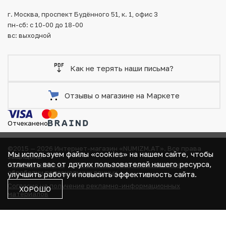
г. Москва, проспект Будённого 51, к. 1, офис 3
пн-сб: с 10-00 до 18-00
вс: выходной
Как не терять наши письма?
Отзывы о магазине на Маркете
Отчеканено
©2015 — 2026 Интернет-магазин «NUMIZM.AT».
Все права
Мы используем файлы «cookies» на нашем сайте, чтобы
защищены
отличить вас от других пользователей нашего ресурса,
Договор-оферта
Политика компании в отношении
обработки персональных данных
улучшить работу и повысить эффективность сайта.
Согласие на получение рекламно-информационных
ХОРОШО
материалов