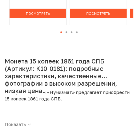
ПОСМОТРЕТЬ
ПОСМОТРЕТЬ
Монета 15 копеек 1861 года СПБ
(Артикул: K10-0181): подробные
характеристики, качественные
фотографии в высоком разрешении,
низкая цена.
Интернет магазин «Нумизмат» предлагает приобрести
15 копеек 1861 года СПБ.
Подробные характеристики товара:
Показать
Страна: Российская Империя
Номинал: 15 копеек
Год: 1861