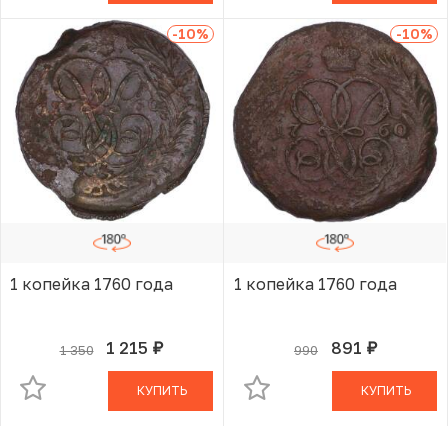
-10
%
-10
%
1 копейка 1760 года
1 копейка 1760 года
1 215
891
1 350
990
руб.
руб.
В КОРЗИНЕ
В КОРЗИНЕ
КУПИТЬ
КУПИТЬ