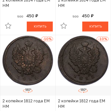
НМ
НМ
450
450
500
500
руб.
руб.
В КОРЗИНЕ
В КОРЗИНЕ
КУПИТЬ
КУПИТЬ
-10
%
-10
%
2 копейки 1812 года ЕМ
2 копейки 1812 года ЕМ
НМ
НМ