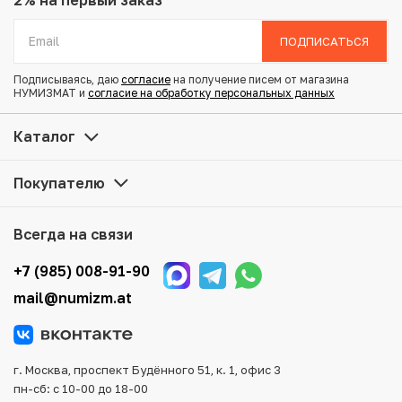
2% на первый заказ
Вес: 4.73 г
Диаметр: 23.7 мм
ПОДПИСАТЬСЯ
Тираж: 1.887.000
Состояние: XF
Подписываясь, даю
согласие
на получение писем от магазина
НУМИЗМАТ и
согласие на обработку персональных данных
Купить 20 копеек 1785 года СПБ по привлекательной
Каталог
цене можно в нашем интернет-магазине — Вам
достаточно оформить заказ на сайте. Все монеты,
Покупателю
представленные в каталоге, находятся в наличии на
нашем складе.
Всегда на связи
Мы доставим Ваш заказ в любой регион России, кроме
того, возможен самовывоз товара из офиса магазина.
+7 (985) 008-91-90
Для вашего удобства представлены несколько способов
mail@numizm.at
оплаты и доставки заказа. Все отправления надежно и
тщательно упаковываются, что исключает возможность
повреждения во время доставки.
г. Москва, проспект Будённого 51, к. 1, офис 3
пн-сб: с 10-00 до 18-00