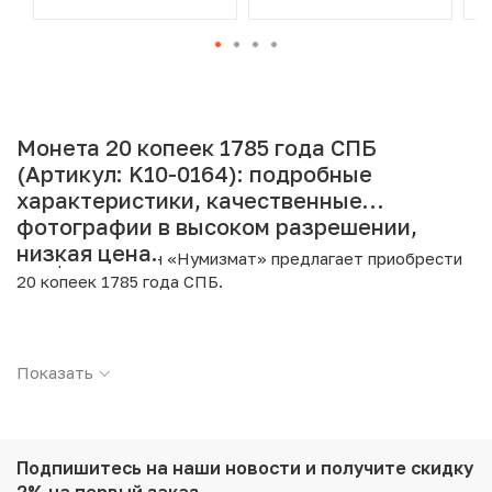
Монета 20 копеек 1785 года СПБ
(Артикул: K10-0164): подробные
характеристики, качественные
фотографии в высоком разрешении,
низкая цена.
Интернет магазин «Нумизмат» предлагает приобрести
20 копеек 1785 года СПБ.
Подробные характеристики товара:
Показать
Страна: Российская Империя
Номинал: 20 копеек
Год: 1785
Буквы: СПБ
Металл: Серебро
Подпишитесь на наши новости
и получите скидку
Проба: 750