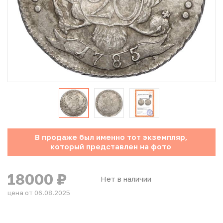
Юбилейные монеты Банка России (с 1999 года)
Памятные и инвестиционные монеты СССР и России
Иностранные монеты
Неофициальные выпуски монет (Unusual)
Античные и средневековые монеты
Наборы монет
В продаже был именно тот экземпляр,
который представлен на фото
Инвестиционные монеты
18000
₽
Нет в наличии
цена от 06.08.2025